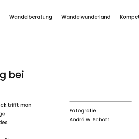
Wandelberatung
Wandelwunderland
Kompet
g bei
ck trifft man
Fotografie
ige
André W. Sobott
des