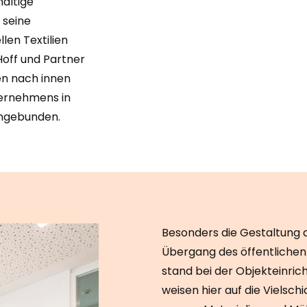
haltige
 seine
len Textilien
off und Partner
en nach innen
ternehmens in
ingebunden.
Besonders die Gestaltung 
Übergang des öffentlichen
stand bei der Objekteinric
weisen hier auf die Vielsch